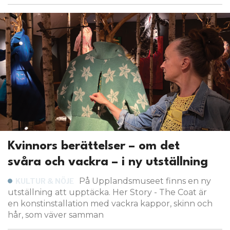
Kvinnors berättelser – om det
svåra och vackra – i ny utställning
På Upplandsmuseet finns en ny
KULTUR & NÖJE
utställning att upptäcka. Her Story - The Coat är
en konstinstallation med vackra kappor, skinn och
hår, som väver samman