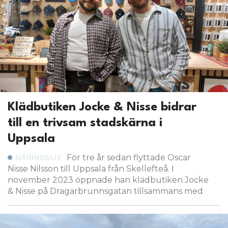
hälsokur
5 D
Norby sushi lovar ”fräschaste sushin i
NÄRINGSLIV
—
stan”
Klädbutiken Jocke & Nisse bidrar
till en trivsam stadskärna i
Uppsala
För tre år sedan flyttade Oscar
NÄRINGSLIV
Nisse Nilsson till Uppsala från Skellefteå. I
november 2023 öppnade han klädbutiken Jocke
& Nisse på Dragarbrunnsgatan tillsammans med