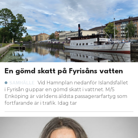
En gömd skatt på Fyrisåns vatten
Vid Hamnplan nedanför Islandsfallet
SAMHÄLLE
i Fyrisån guppar en gömd skatt i vattnet. M/S
Enköping är världens äldsta passagerarfartyg som
fortfarande är i trafik. Idag tar