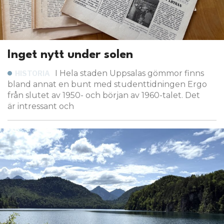
Inget nytt under solen
I Hela staden Uppsalas gömmor finns
HISTORIA
bland annat en bunt med studenttidningen Ergo
från slutet av 1950- och början av 1960-talet. Det
är intressant och