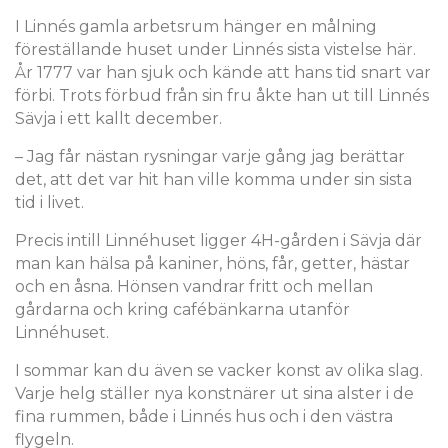
I Linnés gamla arbetsrum hänger en målning
föreställande huset under Linnés sista vistelse här.
År 1777 var han sjuk och kände att hans tid snart var
förbi. Trots förbud från sin fru åkte han ut till Linnés
Sävja i ett kallt december.
– Jag får nästan rysningar varje gång jag berättar
det, att det var hit han ville komma under sin sista
tid i livet.
Precis intill Linnéhuset ligger 4H-gården i Sävja där
man kan hälsa på kaniner, höns, får, getter, hästar
och en åsna. Hönsen vandrar fritt och mellan
gårdarna och kring cafébänkarna utanför
Linnéhuset.
I sommar kan du även se vacker konst av olika slag.
Varje helg ställer nya konstnärer ut sina alster i de
fina rummen, både i Linnés hus och i den västra
flygeln.