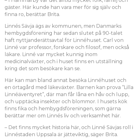
– I Hammarby var det alltid mycket folk, familj och
gäster. Här kunde han vara mer för sig själv och
finna ro, berättar
Brita.
Linnés Sävja ägs av kommunen, men Danmarks
hembygdsförening har sedan slutet på 90-talet
haft nyttjanderättsavtal för Linnéhuset. Carl von
Linné var professor, forskare och filosof, men också
läkare. Linné var mycket kunnig inom
medicinalväxter, och i huset finns en utställning
kring det som besökare kan se.
Här kan man bland annat besöka Linnéhuset och
en örtagård med läkeväxter. Barnen kan prova
“
Lilla
Linnéäventyret”, där man får låna en håv och lupp,
och upptäcka insekter och blommor. I husets kök
finns fika och hembygdsföreningen, som gärna
berättar mer om Linnés liv och verksamhet här.
– Det finns mycket historia här, och Linné Sävjas roll i
Linnéstaden Uppsala är jätteviktig, säger Brita.