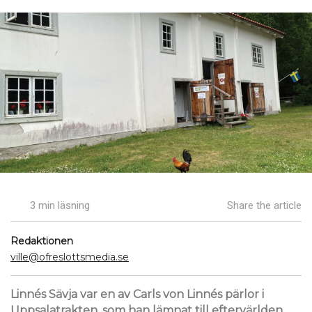
3 min läsning
Share the article
Redaktionen
ville@ofreslottsmedia.se
Linnés Sävja var en av Carls von Linnés pärlor i
Uppsalatrakten, som han lämnat till eftervärlden.