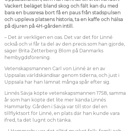
Vackert beläget bland skog och fält kan du med
bara en bussresa bort få en paus från stadspulsen
och uppleva platsens historia, ta en kaffe och hälsa
på djuren på 4H-gården intill.
– Det är verkligen en oas. Det var det för Linné
också och vi får ta del av den precis som han gjorde,
säger Brita Zetterberg Blom på Danmarks
hembygdsförening.
Vetenskapsmannen Carl von Linné är en av
Uppsalas världskändisar genom tiderna, och just i
Uppsala har han lämnat många spår efter sig.
Linnés Sävja köpte vetenskapsmannen 1758, samma
år som han köpte det lite mer kända Linnés
Hammarby. Gården i Sävja var till stor del en
tillflyktsort för Linné, en plats där han kunde vara
ifred, ta det lugnt och tänka.