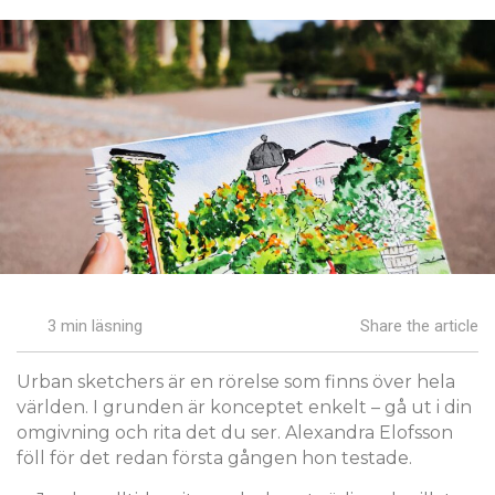
3 min läsning
Share the article
Urban sketchers är en rörelse som finns över hela
världen. I grunden är konceptet enkelt – gå ut i din
omgivning och rita det du ser. Alexandra Elofsson
föll för det redan första gången hon testade.