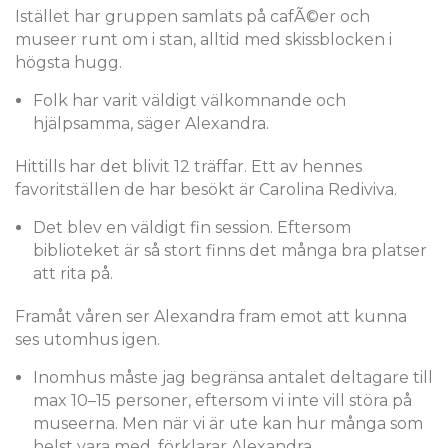
Istället har gruppen samlats på cafÃ©er och
museer runt om i stan, alltid med skissblocken i
högsta hugg.
Folk har varit väldigt välkomnande och
hjälpsamma, säger Alexandra.
Hittills har det blivit 12 träffar. Ett av hennes
favoritställen de har besökt är Carolina Rediviva.
Det blev en väldigt fin session. Eftersom
biblioteket är så stort finns det många bra platser
att rita på.
Framåt våren ser Alexandra fram emot att kunna
ses utomhus igen.
Inomhus måste jag begränsa antalet deltagare till
max 10–15 personer, eftersom vi inte vill störa på
museerna. Men när vi är ute kan hur många som
helst vara med, förklarar Alexandra.