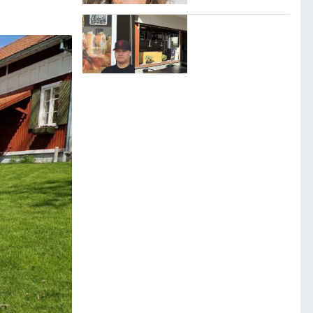
tar allt jag har.”
Norby sushi lovar
”fräschaste
sushin i stan”