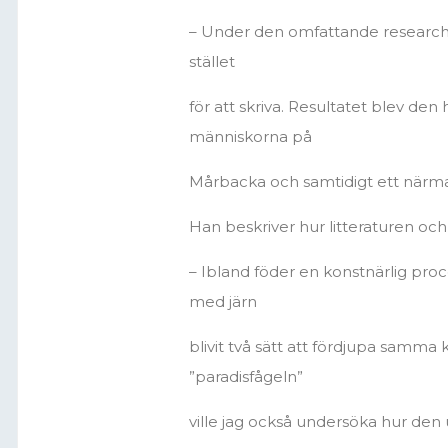
– Under den omfattande researchen 
stället
för att skriva. Resultatet blev den h
människorna på
Mårbacka och samtidigt ett närman
Han beskriver hur litteraturen oc
– Ibland föder en konstnärlig pro
med järn
blivit två sätt att fördjupa samm
”paradisfågeln”
ville jag också undersöka hur den