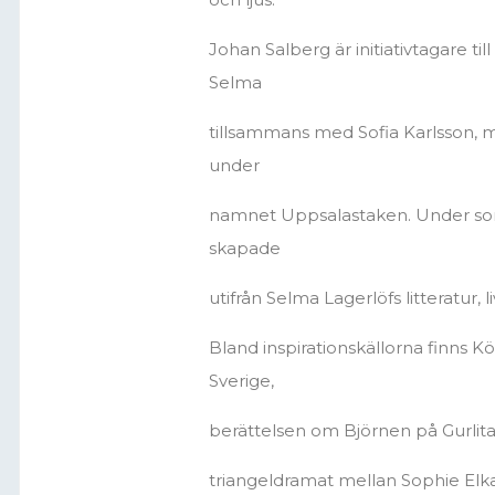
Johan Salberg är initiativtagare t
Selma
tillsammans med Sofia Karlsson, 
under
namnet Uppsalastaken. Under somm
skapade
utifrån Selma Lagerlöfs litteratur, l
Bland inspirationskällorna finns 
Sverige,
berättelsen om Björnen på Gurlita
triangeldramat mellan Sophie Elka