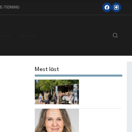
E-TIDNING
önika
Historia
Mest läst
Sommarnjut i
Bouleråker
”Jag kommer
aldrig sluta
kämpa för mina
barn, även om det