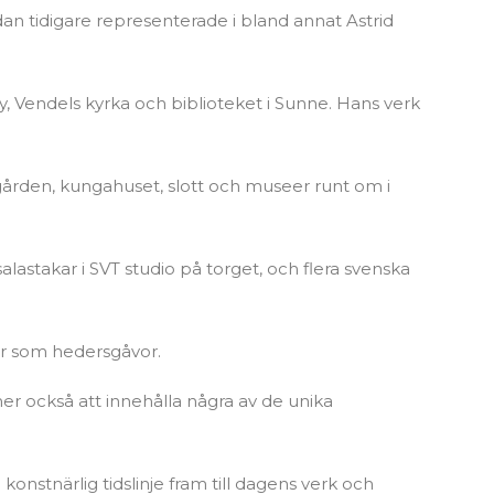
dan tidigare representerade i bland annat Astrid
 Vendels kyrka och biblioteket i Sunne. Hans verk
rden, kungahuset, slott och museer runt om i
astakar i SVT studio på torget, och flera svenska
kar som hedersgåvor.
 också att innehålla några av de unika
onstnärlig tidslinje fram till dagens verk och