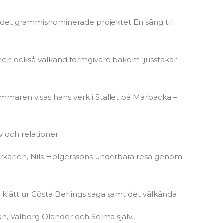
ill det grammisnominerade projektet En sång till
men också välkänd formgivare bakom ljusstakar
aren visas hans verk i Stallet på Mårbacka –
iv och relationer.
Körkarlen, Nils Holgerssons underbara resa genom
 klätt ur Gösta Berlings saga samt det välkända
n, Valborg Olander och Selma själv.