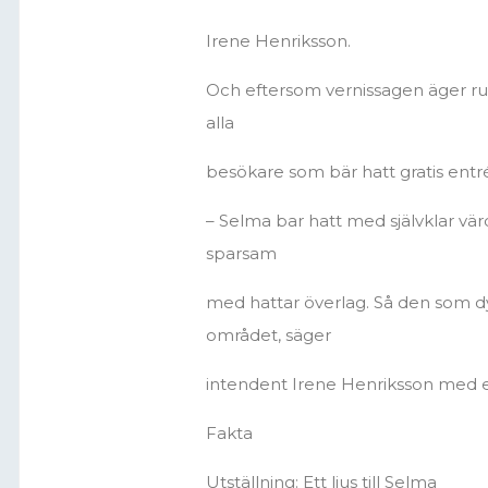
Irene Henriksson.
Och eftersom vernissagen äger r
alla
besökare som bär hatt gratis entr
– Selma bar hatt med självklar värdi
sparsam
med hattar överlag. Så den som dy
området, säger
intendent Irene Henriksson med e
Fakta
Utställning: Ett ljus till Selma