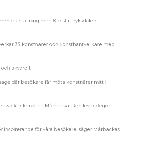
marutställning med Konst i Fryksdalen i
dverkar 35 konstnärer och konsthantverkare med
 och akvarell.
sage där besökare får möta konstnärer mitt i
ket vacker konst på Mårbacka. Den levandegör
mer inspirerande för våra besökare, säger Mårbackas