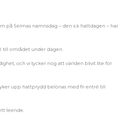
um på Selmas namnsdag – den s.k hattdagen – har
é till området under dagen.
ghet, och vi tycker nog att världen blivit lite för
ker upp hattprydd belönas med fri entré till
tt leende.