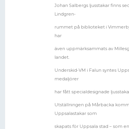
Johan Salbergs ljusstakar finns se
Lindgren-
rummet på biblioteket i Vimmerby,
har
även uppmärksammats av Millesgå
landet.
Underskid-VM i Falun syntes Uppsal
medaljörer
har fått specialdesignade ljussta
Utställningen på Mårbacka kommer
Uppsalastakar som
skapats för Uppsala stad – som en k