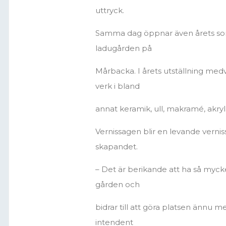
uttryck.
Samma dag öppnar även årets som
ladugården på
Mårbacka. I årets utställning me
verk i bland
annat keramik, ull, makramé, akryl
Vernissagen blir en levande vernis
skapandet.
– Det är berikande att ha så myc
gården och
bidrar till att göra platsen ännu 
intendent