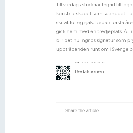
Till vardags studerar Ingrid till l
konstnärskapet som scenpoet - oc
skrivit för sig själv. Redan första 
gick hem med en tredjeplats. Ã…ret
blir det nu Ingrids signatur som p
uppträdanden runt om i Sverige o
TEXT: LINE JONSDOTTER
Redaktionen
Share the article