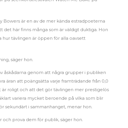
y Bowers är en av de mer kända estradpoeterna
tt det här finns många som är väldigt duktiga. Hon
a hur tävlingen är öppen för alla oavsett
mning, säger hon.
 av åskådarna genom att några grupper i publiken
 stora äran att poängsätta varje framträdande från 0,0
et är roligt och att det gör tävlingen mer prestigelös
såklart variera mycket beroende på vilka som blir
därför sekundärt i sammanhanget, menar hon.
xter och prova dem för publik, säger hon.