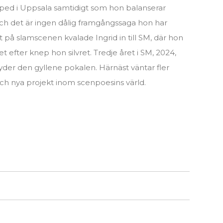
ogoped i Uppsala samtidigt som hon balanserar
h det är ingen dålig framgångssaga hon har
året på slamscenen kvalade Ingrid in till SM, där hon
 efter knep hon silvret. Tredje året i SM, 2024,
ryder den gyllene pokalen. Härnäst väntar fler
ch nya projekt inom scenpoesins värld.