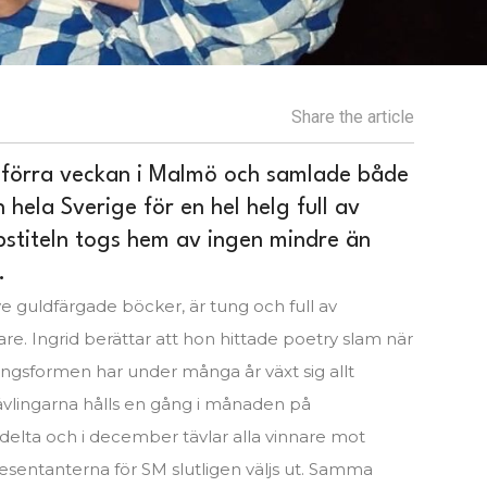
Share the article
 förra veckan i Malmö och samlade både
hela Sverige för en hel helg full av
pstiteln togs hem av ingen mindre än
.
e guldfärgade böcker, är tung och full av
re. Ingrid berättar att hon hittade poetry slam när
lingsformen har under många år växt sig allt
tävlingarna hålls en gång i månaden på
delta och i december tävlar alla vinnare mot
presentanterna för SM slutligen väljs ut. Samma