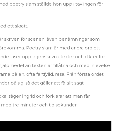
ed poetry slam ställde hon upp i tävlingen för
d ett skratt.
 är skriven för scenen, även benämningar som
örekomma. Poetry slam är med andra ord ett
ande läser upp egenskrivna texter och dikter för
 hjälpmedel än texten är tillåtna och med inlevelse
a på en, ofta fartfylld, resa. Från första ordet
r på sig, så det gäller att få allt sagt.
cka, säger Ingrid och förklarar att man får
med tre minuter och tio sekunder.