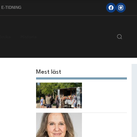
E-TIDNING
önika
Historia
Mest läst
Sommarnjut i
Bouleråker
”Jag kommer
aldrig sluta
kämpa för mina
barn, även om det