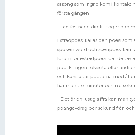
säsong som Ingrid kom i kontakt m
första gången.
– Jag fastnade direkt, säger hon me
Estradpoesi kallas den poesi som
spoken word och scenpoesi kan f
forum för estradpoesi, där de tävl
publik. Ingen rekvisita eller andra
och känsla tar poeterna med åhörarn
har man tre minuter och nio sekunde
– Det är en lustig siffra kan man ty
poängavdrag per sekund från och 