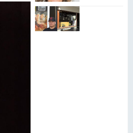
tar allt jag har.”
Norby sushi lovar
”fräschaste
sushin i stan”