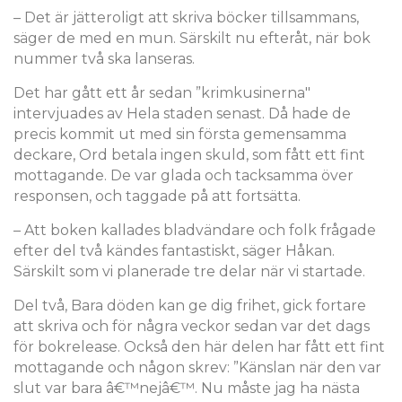
– Det är jätteroligt att skriva böcker tillsammans,
säger de med en mun. Särskilt nu efteråt, när bok
nummer två ska lanseras.
Det har gått ett år sedan ”krimkusinerna"
intervjuades av Hela staden senast. Då hade de
precis kommit ut med sin första gemensamma
deckare, Ord betala ingen skuld, som fått ett fint
mottagande. De var glada och tacksamma över
responsen, och taggade på att fortsätta.
– Att boken kallades bladvändare och folk frågade
efter del två kändes fantastiskt, säger Håkan.
Särskilt som vi planerade tre delar när vi startade.
Del två, Bara döden kan ge dig frihet, gick fortare
att skriva och för några veckor sedan var det dags
för bokrelease. Också den här delen har fått ett fint
mottagande och någon skrev: ”Känslan när den var
slut var bara â€™nejâ€™. Nu måste jag ha nästa