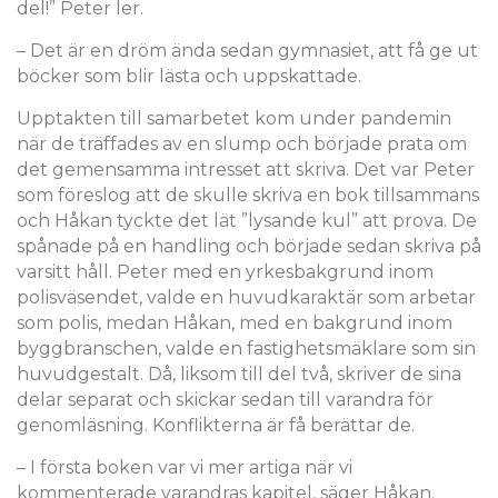
del!” Peter ler.
– Det är en dröm ända sedan gymnasiet, att få ge ut
böcker som blir lästa och uppskattade.
Upptakten till samarbetet kom under pandemin
när de träffades av en slump och började prata om
det gemensamma intresset att skriva. Det var Peter
som föreslog att de skulle skriva en bok tillsammans
och Håkan tyckte det lät ”lysande kul” att prova. De
spånade på en handling och började sedan skriva på
varsitt håll. Peter med en yrkesbakgrund inom
polisväsendet, valde en huvudkaraktär som arbetar
som polis, medan Håkan, med en bakgrund inom
byggbranschen, valde en fastighetsmäklare som sin
huvudgestalt. Då, liksom till del två, skriver de sina
delar separat och skickar sedan till varandra för
genomläsning. Konflikterna är få berättar de.
– I första boken var vi mer artiga när vi
kommenterade varandras kapitel, säger Håkan.