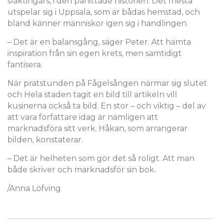
släktingars, i den påhittade historien. Det mesta
utspelar sig i Uppsala, som är bådas hemstad, och
bland känner människor igen sig i handlingen.
– Det är en balansgång, säger Peter. Att hämta
inspiration från sin egen krets, men samtidigt
fantisera.
När pratstunden på Fågelsången närmar sig slutet
och Hela staden tagit en bild till artikeln vill
kusinerna också ta bild. En stor – och viktig – del av
att vara författare idag är nämligen att
marknadsföra sitt verk. Håkan, som arrangerar
bilden, konstaterar.
– Det är helheten som gör det så roligt. Att man
både skriver och marknadsför sin bok.
/Anna Löfving