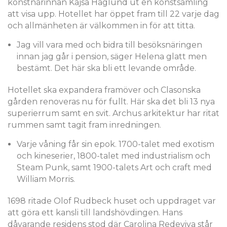
konstnärinnan Kajsa Haglund ut en konstsamling
att visa upp. Hotellet har öppet fram till 22 varje dag
och allmänheten är välkommen in för att titta.
Jag vill vara med och bidra till besöksnäringen
innan jag går i pension, säger Helena glatt men
bestämt. Det här ska bli ett levande område.
Hotellet ska expandera framöver och Clasonska
gården renoveras nu för fullt. Här ska det bli 13 nya
superierrum samt en svit. Archus arkitektur har ritat
rummen samt tagit fram inredningen.
Varje våning får sin epok. 1700-talet med exotism
och kineserier, 1800-talet med industrialism och
Steam Punk, samt 1900-talets Art och craft med
William Morris.
1698 ritade Olof Rudbeck huset och uppdraget var
att göra ett kansli till landshövdingen. Hans
dåvarande residens stod där Carolina Redeviva står