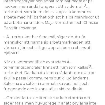
inredningsprylar och annat som har några år på
nacken, men ändå fungerar. Ett av dem är Ã…
terbruket, som är en del av Uppsala kommuns
arbete med hållbarhet och att hjälpa människor ut
på arbetsmarknaden. Maja Norrestam och Christian
Berg är ansvariga.
– Ã…terbruket har flera mål, säger de. Att få
människor att närma sig arbetsmarknaden, att
värna miljön och att ge uppsalaborna chans att
hjälpa till.
När du kommer till en av stadens Ã…
tervinningscentraler finns ett rum som kallas Ã…
terbruket. Där kan du lämna sådant som du tror
skulle passa i kommunens butik i Boländerna.
Sakerna du sätter i rummet ska vara hela och
fungerande och kunna säljas vidare direkt.
– Om det fattas en liten skruv kan vi ordna det,
säger Maja, men huvudregeln är att prylarna inte