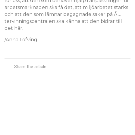
för oss, att den som behöver hjälp i anpassningen till
arbetsmarknaden ska få det, att miljöarbetet stärks
och att den som lämnar begagnade saker på Ã…
tervinningscentralen ska känna att den bidrar till
det här.
/Anna Löfving
Share the article