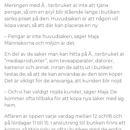
Meningen med Ã…terbruket är inte att tjäna
pengar, så om en pryl blir stående länge i butiken
sänks priset på den. Huvudsaken är att någon vill
köpa varan, så att där kan placeras en ny.
– Pengar är inte huvudsaken, säger Maja.
Människorna och miljön är det.
En del av de saker man kan hitta på Ã…terbruket är
”mediaprodukter”, som teveapparater, datorer,
kameror och annat. Innan de sätts ut i butiken
testas de, så att de kan användas av den som köper.
Det är viktigt för de ansvariga, att kunden blir nöjd.
– Och vi har väldigt nöjda kunder, säger Maja. De
kommer ofta tillbaka för att köpa nya saker med sig
hem.
Affären är öppen varje vardag mellan 12 och18 och
på lördagar 11 till 15. I anslutning till butiken finns ett
kontor, så Maja själv är ofta i butiken med de andra.