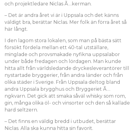
och projektledare Niclas Ã…kerman.
– Det är andra året vi är i Uppsala och det känns
väldigt bra, berättar Niclas. Mer folk än förra året så
här långt.
I den lagom stora lokalen, som man på bästa sätt
försökt fördela mellan ett 40-tal utställare,
minglade och provsmakade nyfikna uppsalabor
under både fredagen och lördagen. Man kunde
hitta allt från världsledande dryckesleverantörer till
nystartade bryggerier, från andra länder och från
olika städer i Sverige. Från Uppsala deltog bland
andra Uppsala brygghus och Bryggeriet Ã…
ngkvarn. Det gick att smaka såväl whisky som rom,
gin, många olika öl- och vinsorter och den så kallade
hard seltzern.
– Det finns en väldig bredd i utbudet, berättar
Niclas. Alla ska kunna hitta sin favorit.