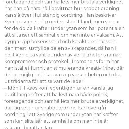
företagande och samhällets mer brutala verklighet
har han på nära håll bevittnat hur snabbt ordning
kan slå över i fullständig oordning. Han beskriver
Sverige som ett i grunden stabilt land, men varnar
för de dolda krafter under ytan som har potentialen
att slita isär ett samhälle om man inte är vaksam. Att
bygga upp bokens värld och karaktärer har varit
den mest lustfyllda delen av skapandet, då han i
politiken ofta varit bunden av verklighetens ramar,
kompromisser och protokoll. I romanens form har
han istället funnit en stimulerande kreativ frihet där
det är möjligt att skruva upp verkligheten och dra
ut trådarna för att se vart de leder.
– Idén till Kaos kom egentligen ur en känsla jag
burit länge efter att ha levt nära både politik,
företagande och samhällets mer brutala verklighet,
där jag sett hur snabbt ordning kan övergå i
oordning i ett Sverige som under ytan har krafter
som kan slita isär ett samhälle om man inte är
vaksam, berättar Jan.