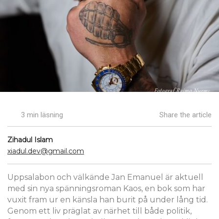
3 min läsning
Share the article
Zihadul Islam
xiadul.dev@gmail.com
Uppsalabon och välkände Jan Emanuel är aktuell
med sin nya spänningsroman Kaos, en bok som har
vuxit fram ur en känsla han burit på under lång tid.
Genom ett liv präglat av närhet till både politik,