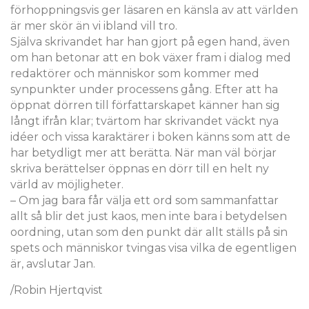
förhoppningsvis ger läsaren en känsla av att världen
är mer skör än vi ibland vill tro.
Själva skrivandet har han gjort på egen hand, även
om han betonar att en bok växer fram i dialog med
redaktörer och människor som kommer med
synpunkter under processens gång. Efter att ha
öppnat dörren till författarskapet känner han sig
långt ifrån klar; tvärtom har skrivandet väckt nya
idéer och vissa karaktärer i boken känns som att de
har betydligt mer att berätta. När man väl börjar
skriva berättelser öppnas en dörr till en helt ny
värld av möjligheter.
– Om jag bara får välja ett ord som sammanfattar
allt så blir det just kaos, men inte bara i betydelsen
oordning, utan som den punkt där allt ställs på sin
spets och människor tvingas visa vilka de egentligen
är, avslutar Jan.
/Robin Hjertqvist