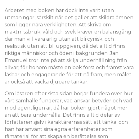
Arbetet med boken har dock inte varit utan
utmaningar, särskilt när det gäller att skildra ämnen
som ligger nära verkligheten. Att skriva om
maktmissbruk, våld och svek kräver en balansgång
där man vill vara ärlig utan att bli cynisk, och
realistisk utan att bli uppgiven, då det alltid finns
riktiga människor och öden i bakgrunden. Jan
Emanuel tror inte på att skilja underhållning från
allvar; för honom måste en bok först och främst vara
läsbar och engagerande för att nå fram, men målet
är också att väcka djupare tankar.
Om läsaren efter sista sidan börjar fundera över hur
vårt samhälle fungerar, vad ansvar betyder och vad
mod egentligen är, då har boken gjort något mer
än att bara underhålla. Det finns alltid delar av
författaren själv i karaktärernas sätt att tänka, och
han har använt sina egna erfarenheter som
råmaterial för att skapa en berättelse som