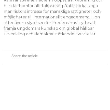
Karin är styrelsemedlem i Uppsala FN-förening och
har där framför allt fokuserat på att stärka unga
människors intresse för mänskliga rättigheter och
möjligheter till internationellt engagemang. Hon
sitter även i styrelsen för Fredens hus i syfte att
främja ungdomars kunskap om global hållbar
utveckling och demokratistärkande aktiviteter.
Share the article