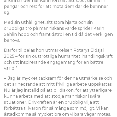
andra länder har Karin fortsatt sitt stöd, samlat in
pengar och rest för att möta dem där de befinner
sig.
Med sin uthållighet, sitt stora hjärta och sin
orubbliga tro på människans värde sprider Karin
Sehlin hopp och framtidstro i en tid då det verkligen
behövs.
Därför tilldelas hon utmärkelsen Rotarys Eldsjäl
2025 – för sin outtröttliga humanitet, handlingskraft
och sitt inspirerande engagemang för en bättre
värld.”
– Jag är mycket tacksam för denna utmärkelse och
det är hedrande att mitt frivilliga arbete uppskattas.
Nu är jag inställd på att bli diakon, för att ytterligare
kunna arbeta med att stödja människor i svåra
situationer. Drivkraften är en orubblig vilja att
förbättra tillvaron för så många som möjligt. Vi kan
åstadkomma så mycket bra om vi bara vågar mötas.