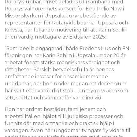
Rotaryklubbar. Priset delades ut i samband med
Rotarys välgörenhetskonsert för End Polio Now i
Missionskyrkan i Uppsala. Juryn, bestående av
representanter för Rotaryklubbarna i Uppsala och
Knivsta, har följande motivering till att Karin Sehlin
är en värdig mottagare av Eldsjälen 2025:
”Som ideellt engagerad i både Fredens Hus och FN-
föreningen har Karin Sehlin i Uppsala under 20 år
arbetat för att stärka människors värdighet och
rättigheter. Särskilt betydelsefulla är hennes
omfattande insatser för ensamkommande
ungdomar, där hon under mer än ett decennium
har varit ett ovärderligt stöd – en trygg vuxen som
sett, stöttat och kämpat för varje individ.
Hon har ordnat bostäder, familjehem och
arbetstillfällen, hjälpt till i juridiska processer och
funnits där med omtanke och praktisk hjälp i
vardagen. Även när ungdomar tvingats fly vidare till