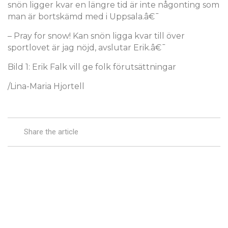
snön ligger kvar en längre tid är inte någonting som
man är bortskämd med i Uppsala.â€¯
– Pray for snow! Kan snön ligga kvar till över
sportlovet är jag nöjd, avslutar Erik.â€¯
Bild 1: Erik Falk vill ge folk förutsättningar
/Lina-Maria Hjortell
Share the article