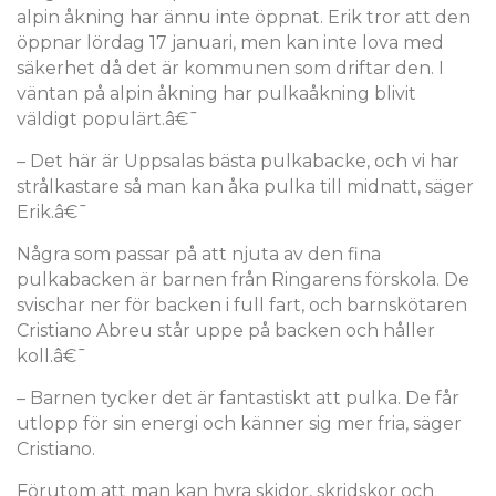
alpin åkning har ännu inte öppnat. Erik tror att den
öppnar lördag 17 januari, men kan inte lova med
säkerhet då det är kommunen som driftar den. I
väntan på alpin åkning har pulkaåkning blivit
väldigt populärt.â€¯
– Det här är Uppsalas bästa pulkabacke, och vi har
strålkastare så man kan åka pulka till midnatt, säger
Erik.â€¯
Några som passar på att njuta av den fina
pulkabacken är barnen från Ringarens förskola. De
svischar ner för backen i full fart, och barnskötaren
Cristiano Abreu står uppe på backen och håller
koll.â€¯
– Barnen tycker det är fantastiskt att pulka. De får
utlopp för sin energi och känner sig mer fria, säger
Cristiano.
Förutom att man kan hyra skidor, skridskor och