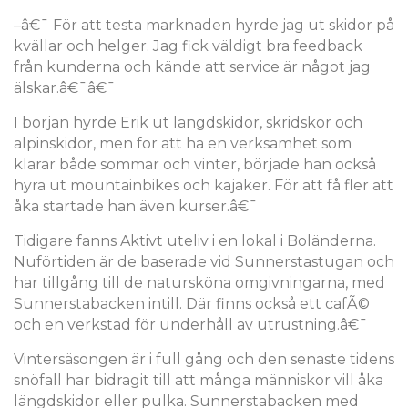
–â€¯ För att testa marknaden hyrde jag ut skidor på
kvällar och helger. Jag fick väldigt bra feedback
från kunderna och kände att service är något jag
älskar.â€¯â€¯
I början hyrde Erik ut längdskidor, skridskor och
alpinskidor, men för att ha en verksamhet som
klarar både sommar och vinter, började han också
hyra ut mountainbikes och kajaker. För att få fler att
åka startade han även kurser.â€¯
Tidigare fanns Aktivt uteliv i en lokal i Boländerna.
Nuförtiden är de baserade vid Sunnerstastugan och
har tillgång till de natursköna omgivningarna, med
Sunnerstabacken intill. Där finns också ett cafÃ©
och en verkstad för underhåll av utrustning.â€¯
Vintersäsongen är i full gång och den senaste tidens
snöfall har bidragit till att många människor vill åka
längdskidor eller pulka. Sunnerstabacken med