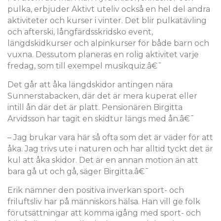
pulka, erbjuder Aktivt uteliv också en hel del andra
aktiviteter och kurser i vinter. Det blir pulkatävling
och afterski, långfärdsskridsko event,
längdskidkurser och alpinkurser för både barn och
vuxna. Dessutom planeras en rolig aktivitet varje
fredag, som till exempel musikquiz.â€¯
Det går att åka längdskidor antingen nära
Sunnerstabacken, där det är mera kuperat eller
intill ån där det är platt. Pensionären Birgitta
Arvidsson har tagit en skidtur längs med ån.â€¯
– Jag brukar vara här så ofta som det är väder för att
åka. Jag trivs ute i naturen och har alltid tyckt det är
kul att åka skidor. Det är en annan motion än att
bara gå ut och gå, säger Birgitta.â€¯
Erik nämner den positiva inverkan sport- och
friluftsliv har på människors hälsa. Han vill ge folk
förutsättningar att komma igång med sport- och