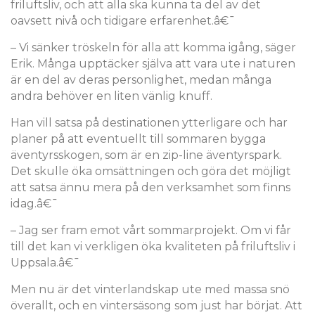
friluftsliv, och att alla ska kunna ta del av det
oavsett nivå och tidigare erfarenhet.â€¯
– Vi sänker tröskeln för alla att komma igång, säger
Erik. Många upptäcker själva att vara ute i naturen
är en del av deras personlighet, medan många
andra behöver en liten vänlig knuff.
Han vill satsa på destinationen ytterligare och har
planer på att eventuellt till sommaren bygga
äventyrsskogen, som är en zip-line äventyrspark.
Det skulle öka omsättningen och göra det möjligt
att satsa ännu mera på den verksamhet som finns
idag.â€¯
– Jag ser fram emot vårt sommarprojekt. Om vi får
till det kan vi verkligen öka kvaliteten på friluftsliv i
Uppsala.â€¯
Men nu är det vinterlandskap ute med massa snö
överallt, och en vintersäsong som just har börjat. Att