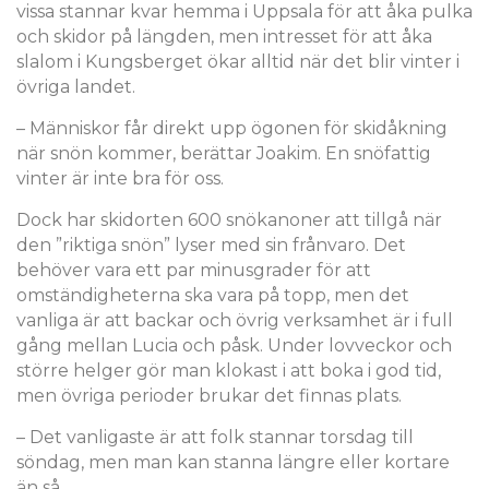
vissa stannar kvar hemma i Uppsala för att åka pulka
och skidor på längden, men intresset för att åka
slalom i Kungsberget ökar alltid när det blir vinter i
övriga landet.
– Människor får direkt upp ögonen för skidåkning
när snön kommer, berättar Joakim. En snöfattig
vinter är inte bra för oss.
Dock har skidorten 600 snökanoner att tillgå när
den ”riktiga snön” lyser med sin frånvaro. Det
behöver vara ett par minusgrader för att
omständigheterna ska vara på topp, men det
vanliga är att backar och övrig verksamhet är i full
gång mellan Lucia och påsk. Under lovveckor och
större helger gör man klokast i att boka i god tid,
men övriga perioder brukar det finnas plats.
– Det vanligaste är att folk stannar torsdag till
söndag, men man kan stanna längre eller kortare
än så.