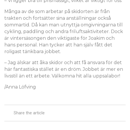
– Vi ligger bra till prismässigt, vilket är viktigt för oss.
Många av de som arbetar på skidorten är från
trakten och fortsätter sina anställningar också
sommartid. Då kan man utnyttja omgivningarna till
cykling, paddling och andra friluftsaktiviteter. Dock
är vintersäsongen den viktigaste för Joakim och
hans personal. Han tycker att han själv fått det
roligast tänkbara jobbet.
– Jag älskar att åka skidor och att få ansvara för det
här fantastiska stället är en dröm. Jobbet är mer en
livsstil än ett arbete. Välkomna hit alla uppsalabor!
/Anna Löfving
Share the article