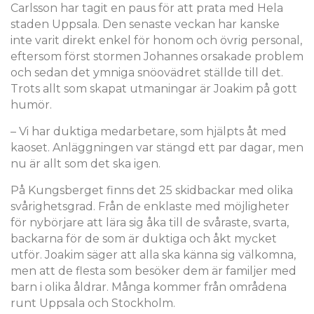
Carlsson har tagit en paus för att prata med Hela
staden Uppsala. Den senaste veckan har kanske
inte varit direkt enkel för honom och övrig personal,
eftersom först stormen Johannes orsakade problem
och sedan det ymniga snöovädret ställde till det.
Trots allt som skapat utmaningar är Joakim på gott
humör.
– Vi har duktiga medarbetare, som hjälpts åt med
kaoset. Anläggningen var stängd ett par dagar, men
nu är allt som det ska igen.
På Kungsberget finns det 25 skidbackar med olika
svårighetsgrad. Från de enklaste med möjligheter
för nybörjare att lära sig åka till de svåraste, svarta,
backarna för de som är duktiga och åkt mycket
utför. Joakim säger att alla ska känna sig välkomna,
men att de flesta som besöker dem är familjer med
barn i olika åldrar. Många kommer från områdena
runt Uppsala och Stockholm.