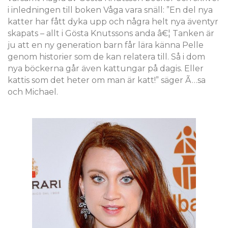
i inledningen till boken Våga vara snäll: ”En del nya
katter har fått dyka upp och några helt nya äventyr
skapats – allt i Gösta Knutssons anda â€¦ Tanken är
ju att en ny generation barn får lära känna Pelle
genom historier som de kan relatera till. Så i dom
nya böckerna går även kattungar på dagis. Eller
kattis som det heter om man är katt!” säger Ã…sa
och Michael.