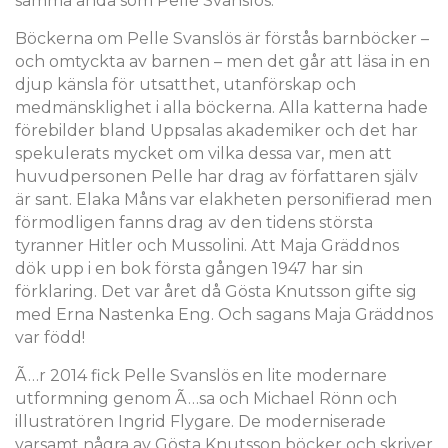
samma anda som Pelle Svanslös.
Böckerna om Pelle Svanslös är förstås barnböcker –
och omtyckta av barnen – men det går att läsa in en
djup känsla för utsatthet, utanförskap och
medmänsklighet i alla böckerna. Alla katterna hade
förebilder bland Uppsalas akademiker och det har
spekulerats mycket om vilka dessa var, men att
huvudpersonen Pelle har drag av författaren själv
är sant. Elaka Måns var elakheten personifierad men
förmodligen fanns drag av den tidens största
tyranner Hitler och Mussolini. Att Maja Gräddnos
dök upp i en bok första gången 1947 har sin
förklaring. Det var året då Gösta Knutsson gifte sig
med Erna Nastenka Eng. Och sagans Maja Gräddnos
var född!
Ã…r 2014 fick Pelle Svanslös en lite modernare
utformning genom Ã…sa och Michael Rönn och
illustratören Ingrid Flygare. De moderniserade
varsamt några av Gösta Knutsson böcker och skriver