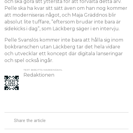
och ska göra sitt yttersta för att förvalta detta arv.
Pelle ska ha kvar sitt sätt även om han nog kommer
att moderniseras något, och Maja Gräddnos blir
absolut lite tuffare, ”eftersom brudar inte bara är
sidekicks i dag”, som Läckberg säger i en intervju.
Pelle Svanslös kommer inte bara att hålla sig inom
bokbranschen utan Läckberg tar det hela vidare
och utvecklar ett koncept där digitala lanseringar
och spel också ingår.
TEXT: BIRGITTA MARKENDAHL
Redaktionen
Share the article