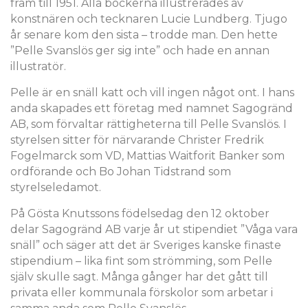
fram till 1951. Alla böckerna illustrerades av
konstnären och tecknaren Lucie Lundberg. Tjugo
år senare kom den sista – trodde man. Den hette
”Pelle Svanslös ger sig inte” och hade en annan
illustratör.
Pelle är en snäll katt och vill ingen något ont. I hans
anda skapades ett företag med namnet Sagogränd
AB, som förvaltar rättigheterna till Pelle Svanslös. I
styrelsen sitter för närvarande Christer Fredrik
Fogelmarck som VD, Mattias Waitforit Banker som
ordförande och Bo Johan Tidstrand som
styrelseledamot.
På Gösta Knutssons födelsedag den 12 oktober
delar Sagogränd AB varje år ut stipendiet ”Våga vara
snäll” och säger att det är Sveriges kanske finaste
stipendium – lika fint som strömming, som Pelle
själv skulle sagt. Många gånger har det gått till
privata eller kommunala förskolor som arbetar i