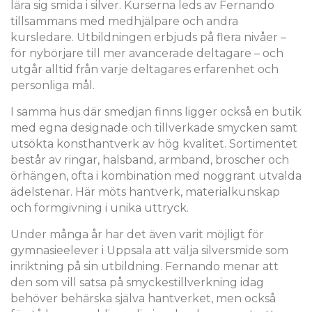
lära sig smida i silver. Kurserna leds av Fernando
tillsammans med medhjälpare och andra
kursledare. Utbildningen erbjuds på flera nivåer –
för nybörjare till mer avancerade deltagare – och
utgår alltid från varje deltagares erfarenhet och
personliga mål.
I samma hus där smedjan finns ligger också en butik
med egna designade och tillverkade smycken samt
utsökta konsthantverk av hög kvalitet. Sortimentet
består av ringar, halsband, armband, broscher och
örhängen, ofta i kombination med noggrant utvalda
ädelstenar. Här möts hantverk, materialkunskap
och formgivning i unika uttryck.
Under många år har det även varit möjligt för
gymnasieelever i Uppsala att välja silversmide som
inriktning på sin utbildning. Fernando menar att
den som vill satsa på smyckestillverkning idag
behöver behärska själva hantverket, men också