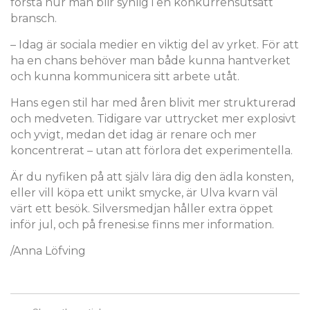
förstå hur man blir synlig i en konkurrensutsatt
bransch.
– Idag är sociala medier en viktig del av yrket. För att
ha en chans behöver man både kunna hantverket
och kunna kommunicera sitt arbete utåt.
Hans egen stil har med åren blivit mer strukturerad
och medveten. Tidigare var uttrycket mer explosivt
och yvigt, medan det idag är renare och mer
koncentrerat – utan att förlora det experimentella.
Är du nyfiken på att själv lära dig den ädla konsten,
eller vill köpa ett unikt smycke, är Ulva kvarn väl
värt ett besök. Silversmedjan håller extra öppet
inför jul, och på frenesi.se finns mer information.
/Anna Löfving