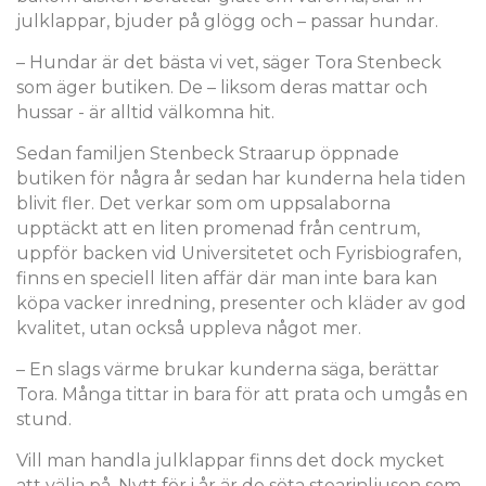
julklappar, bjuder på glögg och – passar hundar.
– Hundar är det bästa vi vet, säger Tora Stenbeck
som äger butiken. De – liksom deras mattar och
hussar - är alltid välkomna hit.
Sedan familjen Stenbeck Straarup öppnade
butiken för några år sedan har kunderna hela tiden
blivit fler. Det verkar som om uppsalaborna
upptäckt att en liten promenad från centrum,
uppför backen vid Universitetet och Fyrisbiografen,
finns en speciell liten affär där man inte bara kan
köpa vacker inredning, presenter och kläder av god
kvalitet, utan också uppleva något mer.
– En slags värme brukar kunderna säga, berättar
Tora. Många tittar in bara för att prata och umgås en
stund.
Vill man handla julklappar finns det dock mycket
att välja på. Nytt för i år är de söta stearinljusen som