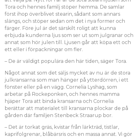
Tora och hennes familj stöper hemma. De samlar
först ihop överblivet stearin, sådant som annars
slängs, och stöper sedan om det i nya former och
färger. Före jul är det särskilt roligt att kunna
erbjuda kunderna ljus som ser ut som julgranar och
annat som hör julen till. Ljusen går att köpa ett och
ett eller i förpackningar om fler.
– De är väldigt populära den här tiden, säger Tora.
Något annat som det säljs mycket av nu är de stora
julkransarna som man hänger på ytterdörren, i ett
fönster eller på en vägg. Cornelia Lyshag, som
arbetar på Rockeponken, och hennes mamma
hjäper Tora att binda kransarna och Cornelia
berättar att materialet till kransarna plockar de på
gården där familjen Stenbeck Straarup bor.
– Det är torkat gräs, kvistar från lärkträd, tistlar,
kaprifolgrenar, blåbärsris och en massa annat. Vi gör