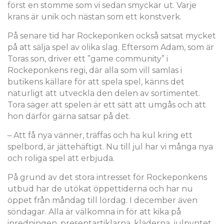
först en stomme som vi sedan smyckar ut. Varje
krans är unik och nästan som ett konstverk.
På senare tid har Rockeponken också satsat mycket
på att sälja spel av olika slag. Eftersom Adam, som är
Toras son, driver ett ”game community” i
Rockeponkens regi, där alla som vill samlas i
butikens källare för att spela spel, känns det
naturligt att utveckla den delen av sortimentet.
Tora säger att spelen är ett sätt att umgås och att
hon därför gärna satsar på det.
– Att få nya vänner, träffas och ha kul kring ett
spelbord, är jättehäftigt. Nu till jul har vi många nya
och roliga spel att erbjuda.
På grund av det stora intresset för Rockeponkens
utbud har de utökat öppettiderna och har nu
öppet från måndag till lördag. I december även
söndagar. Alla är välkomna in för att kika på
inredningen, presentartiklarna, kläderna, julpyntet