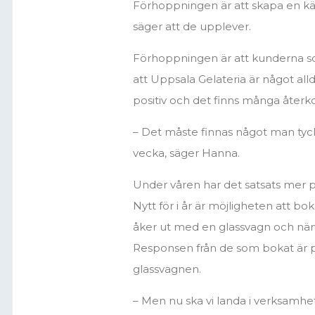
Förhoppningen är att skapa en kän
säger att de upplever.
Förhoppningen är att kunderna so
att Uppsala Gelateria är något allde
positiv och det finns många åte
– Det måste finnas något man tyc
vecka, säger Hanna.
Under våren har det satsats mer p
Nytt för i år är möjligheten att bok
åker ut med en glassvagn och närva
Responsen från de som bokat är po
glassvagnen.
– Men nu ska vi landa i verksamhete