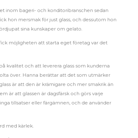
et inom bageri- och konditoribranschen sedan
fick hon mersmak för just glass, och dessutom hon
 fördjupat sina kunskaper om gelato.
 fick möjligheten att starta eget företag var det
på kvalitet och att leverera glass som kunderna
tolta över. Hanna berättar att det som utmärker
ig glass är att den är krämigare och mer smakrik än
dem är att glassen är dagsfärsk och görs varje
inga tillsatser eller färgämnen, och de använder
ord med kärlek.