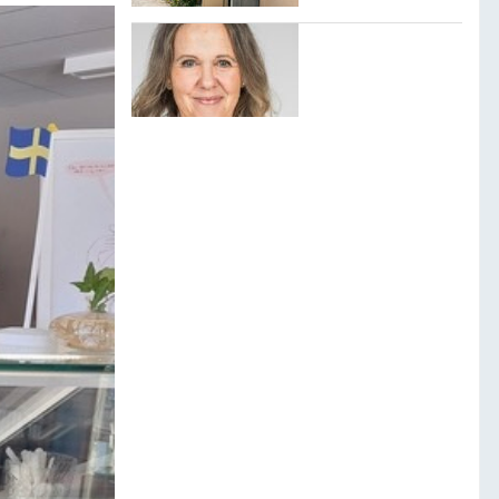
”Jag kommer
aldrig sluta
kämpa för mina
barn, även om det
tar allt jag har.”