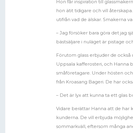
Hon får inspiration till glassmaker
hon ätit tidigare och vill återsk
utifrån vad de älskar. Smakerna va
– Jag försöker bara göra det jag sjä
bästsäljare i nuläget är pistage o
Förutom glass erbjuder de också dr
Uppsala kafferosteri, och Hanna 
småföretagare. Under hösten och
från Kroasang Bageri. De har också
– Det är lyx att kunna ta ett glas
Vidare berättar Hanna att de har kv
kunderna. De vill erbjuda möjligh
sommarkväll, eftersom många andra