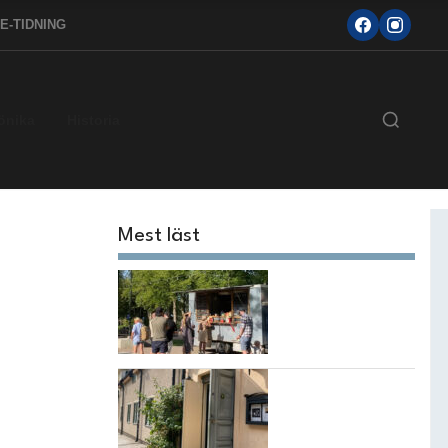
E-TIDNING
önika
Historia
Mest läst
Sommarnjut i
Bouleråker
Taps Wine Bar vill
väcka
vinintresset