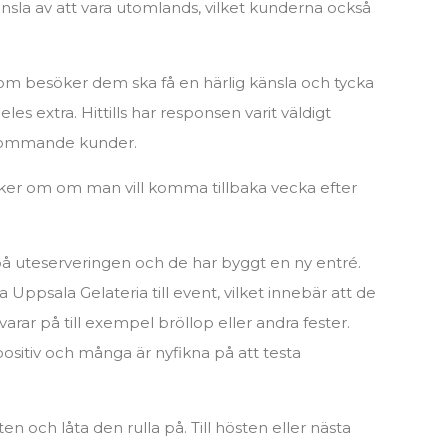
sla av att vara utomlands, vilket kunderna också
m besöker dem ska få en härlig känsla och tycka
les extra. Hittills har responsen varit väldigt
rkommande kunder.
ker om om man vill komma tillbaka vecka efter
å uteserveringen och de har byggt en ny entré.
a Uppsala Gelateria till event, vilket innebär att de
rar på till exempel bröllop eller andra fester.
sitiv och många är nyfikna på att testa
n och låta den rulla på. Till hösten eller nästa