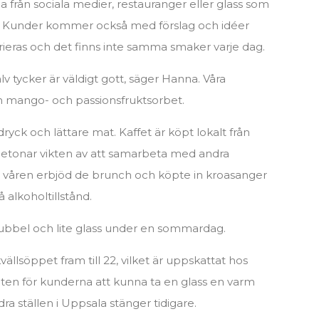
na från sociala medier, restauranger eller glass som
apa. Kunder kommer också med förslag och idéer
rieras och det finns inte samma smaker varje dag.
lv tycker är väldigt gott, säger Hanna. Våra
ch mango- och passionsfruktsorbet.
yck och lättare mat. Kaffet är köpt lokalt från
betonar vikten av att samarbeta med andra
 våren erbjöd de brunch och köpte in kroasanger
 alkoholtillstånd.
 bubbel och lite glass under en sommardag.
ällsöppet fram till 22, vilket är uppskattat hos
eten för kunderna att kunna ta en glass en varm
 ställen i Uppsala stänger tidigare.