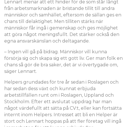
Lennart menar att ett hinder för de som står långt
från arbetsmarknaden är bristande tillit till andra
människor och samhället, eftersom de sällan ges en
chans till delaktighet. Men tilliten stärks när
människor får ingå i gemenskap och ges möjlighet
att göra något meningsfullt. Det stärker också den
egna ansvarskänslan och deltagande.
– Ingen vill gå på bidrag. Människor vill kunna
försörja sig och skapa sig ett gott liv. Ger man folk en
chans så gör de bra saker, det är vi övertygade om,
säger Lennart.
Helpers grundades för tre år sedan i Roslagen och
har sedan dess växt och kunnat erbjuda
arbetstillfällen runt om i Roslagen, Uppland och
Stockholm. Efter ett avslutat uppdrag har man
något värdefullt att sätta på CV:t, eller kan fortsätta
internt inom Helpers. Intresset att bli en Helper är
stort och Lennart hoppas på att fler företag vill ingå