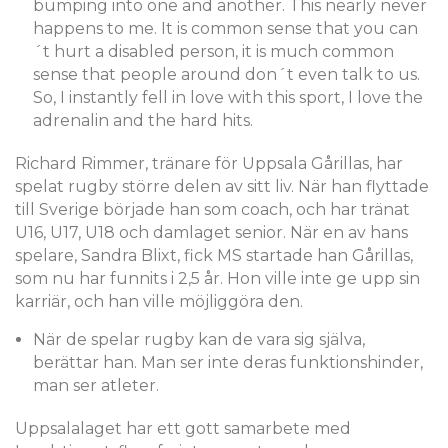
bumping into one and another. This nearly never
happens to me. It is common sense that you can
´t hurt a disabled person, it is much common
sense that people around don´t even talk to us.
So, I instantly fell in love with this sport, I love the
adrenalin and the hard hits.
Richard Rimmer, tränare för Uppsala Gårillas, har
spelat rugby större delen av sitt liv. När han flyttade
till Sverige började han som coach, och har tränat
U16, U17, U18 och damlaget senior. När en av hans
spelare, Sandra Blixt, fick MS startade han Gårillas,
som nu har funnits i 2,5 år. Hon ville inte ge upp sin
karriär, och han ville möjliggöra den.
När de spelar rugby kan de vara sig själva,
berättar han. Man ser inte deras funktionshinder,
man ser atleter.
Uppsalalaget har ett gott samarbete med