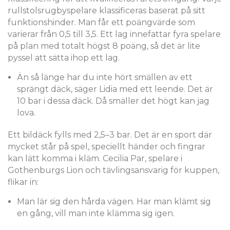
rullstolsrugbyspelare klassificeras baserat på sitt
funktionshinder. Man får ett poängvärde som
varierar från 0,5 till 3,5. Ett lag innefattar fyra spelare
på plan med totalt högst 8 poäng, så det är lite
pyssel att sätta ihop ett lag.
Än så länge har du inte hört smällen av ett
sprängt däck, säger Lidia med ett leende. Det är
10 bar i dessa däck. Då smäller det högt kan jag
lova.
Ett bildäck fylls med 2,5–3 bar. Det är en sport där
mycket står på spel, speciellt händer och fingrar
kan lätt komma i kläm. Cecilia Par, spelare i
Gothenburgs Lion och tävlingsansvarig för kuppen,
flikar in:
Man lär sig den hårda vägen. Har man klämt sig
en gång, vill man inte klämma sig igen.