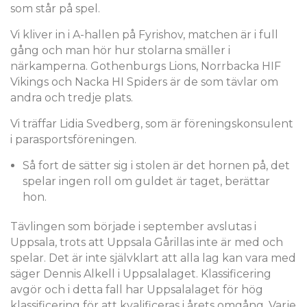
som står på spel.
Vi kliver in i A-hallen på Fyrishov, matchen är i full
gång och man hör hur stolarna smäller i
närkamperna. Gothenburgs Lions, Norrbacka HIF
Vikings och Nacka HI Spiders är de som tävlar om
andra och tredje plats.
Vi träffar Lidia Svedberg, som är föreningskonsulent
i parasportsföreningen.
Så fort de sätter sig i stolen är det hornen på, det
spelar ingen roll om guldet är taget, berättar
hon.
Tävlingen som började i september avslutas i
Uppsala, trots att Uppsala Gårillas inte är med och
spelar. Det är inte självklart att alla lag kan vara med
säger Dennis Alkell i Uppsalalaget. Klassificering
avgör och i detta fall har Uppsalalaget för hög
klassificering för att kvalificeras i årets omgång. Varje