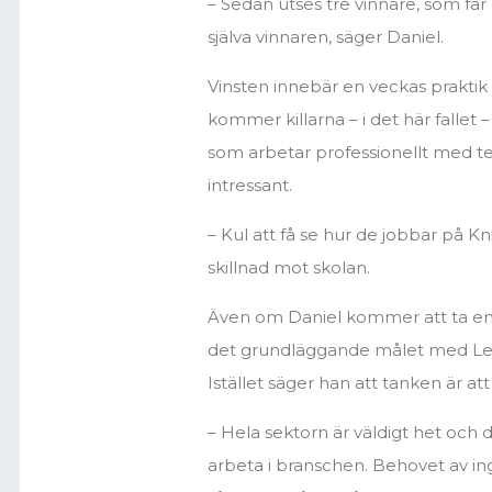
– Sedan utses tre vinnare, som får 
själva vinnaren, säger Daniel.
Vinsten innebär en veckas praktik
kommer killarna – i det här fallet 
som arbetar professionellt med tek
intressant.
– Kul att få se hur de jobbar på Kn
skillnad mot skolan.
Även om Daniel kommer att ta emo
det grundläggande målet med Le
Istället säger han att tanken är att
– Hela sektorn är väldigt het och d
arbeta i branschen. Behovet av inge