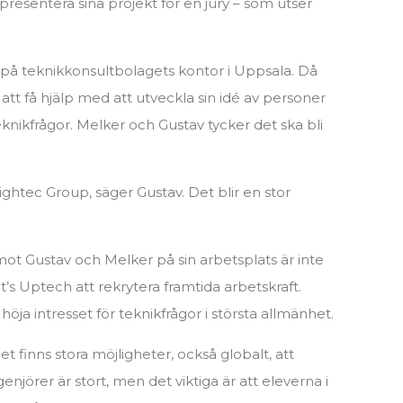
presentera sina projekt för en jury – som utser
 på teknikkonsultbolagets kontor i Uppsala. Då
– att få hjälp med att utveckla sin idé av personer
nikfrågor. Melker och Gustav tycker det ska bli
ightec Group, säger Gustav. Det blir en stor
t Gustav och Melker på sin arbetsplats är inte
t
’
s Uptech att rekrytera framtida arbetskraft.
 höja intresset för teknikfrågor i största allmänhet.
et finns stora möjligheter, också globalt, att
njörer är stort, men det viktiga är att eleverna i