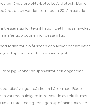
 veckor långa projektarbetet Let
’
s Uptech. Daniel
ec Group och var den som redan 2017 initierade
t intressera sig för teknikfrågor. Det finns så mycket
man får upp ögonen för dessa frågor.
med redan för nio år sedan och tycker det är viktigt
mycket spännande det finns inom just
gg, som jag känner är uppskattat och engagerar
 stipendietävlingen på skolan håller med. Både
ch var redan tidigare intresserade av teknik, men
tid att fördjupa sig i en egen uppfinning blev de