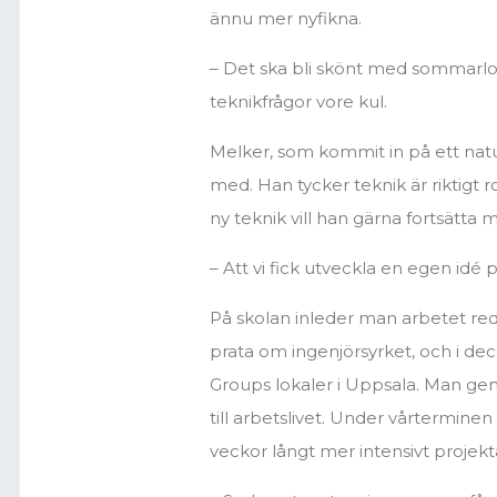
ännu mer nyfikna.
– Det ska bli skönt med sommarlo
teknikfrågor vore kul.
Melker, som kommit in på ett nat
med. Han tycker teknik är riktigt r
ny teknik vill han gärna fortsätta 
– Att vi fick utveckla en egen idé 
På skolan inleder man arbetet re
prata om ingenjörsyrket, och i d
Groups lokaler i Uppsala. Man ge
till arbetslivet. Under vårterminen
veckor långt mer intensivt projekt