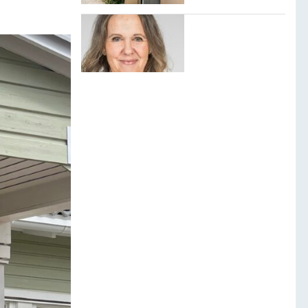
”Jag kommer
aldrig sluta
kämpa för mina
barn, även om det
tar allt jag har.”