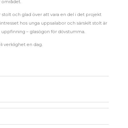
ör området.
r stolt och glad över att vara en del i det projekt
ntresset hos unga uppsalabor och särskilt stolt är
 uppfinning – glasögon för dövstumma.
li verklighet en dag.