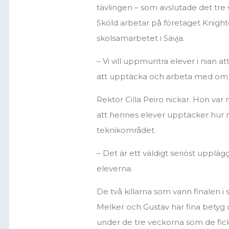
tävlingen – som avslutade det tre
Sköld arbetar på företaget Knight
skolsamarbetet i Sävja.
– Vi vill uppmuntra elever i nian at
att upptäcka och arbeta med om 
Rektor Cilla Peiro nickar. Hon var 
att hennes elever upptäcker hur 
teknikområdet.
– Det är ett väldigt seriöst upplä
eleverna.
De två killarna som vann finalen i
Melker och Gustav har fina betyg o
under de tre veckorna som de fick 