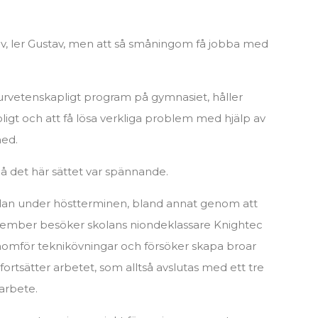
v, ler Gustav, men att så småningom få jobba med
urvetenskapligt program på gymnasiet, håller
oligt och att få lösa verkliga problem med hjälp av
med.
på det här sättet var spännande.
dan under höstterminen, bland annat genom att
ecember besöker skolans niondeklassare Knightec
nomför teknikövningar och försöker skapa broar
 fortsätter arbetet, som alltså avslutas med ett tre
arbete.