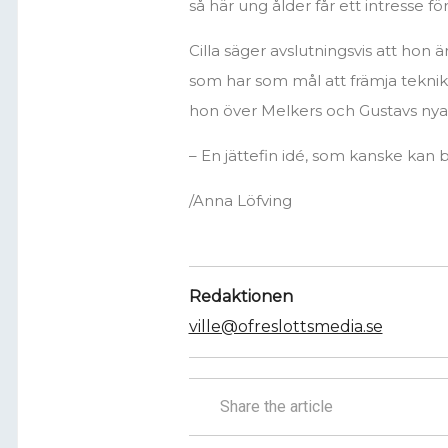
så här ung ålder får ett intresse f
Cilla säger avslutningsvis att hon ä
som har som mål att främja tekniki
hon över Melkers och Gustavs nya
– En jättefin idé, som kanske kan b
/Anna Löfving
Redaktionen
ville@ofreslottsmedia.se
Share the article