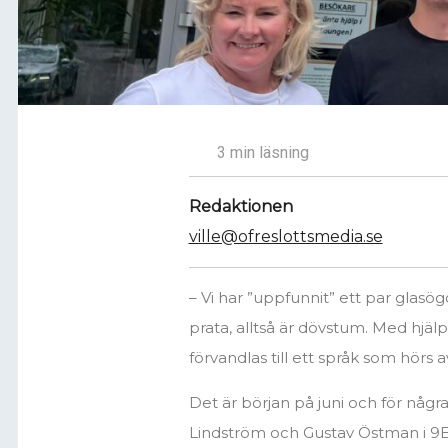
3 min läsning
Redaktionen
ville@ofreslottsmedia.se
– Vi har ”uppfunnit” ett par glas
prata, alltså är dövstum. Med hjä
förvandlas till ett språk som hörs a
Det är början på juni och för någ
Lindström och Gustav Östman i 9E p