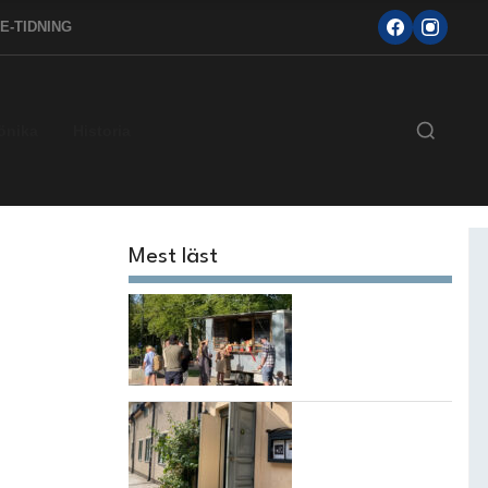
E-TIDNING
önika
Historia
Mest läst
Sommarnjut i
Bouleråker
Taps Wine Bar vill
väcka
vinintresset